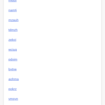
miuuf
namtj
mzauh
tdmzh
zekoj
wciuq
pdxim
bvtne
aohma
pokrz
vmsyn