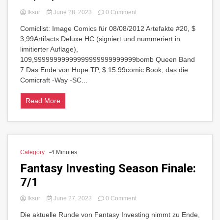
on
lksur
June 28, 2023
0 Comment
Comiclist:
Comiclist: Image Comics für 08/08/2012 Artefakte #20, $
Image
3,99Artifacts Deluxe HC (signiert und nummeriert in
Comics
für
limitierter Auflage),
08/08/2012
109,99999999999999999999999999bomb Queen Band
7 Das Ende von Hope TP, $ 15.99comic Book, das die
Comicraft -Way -SC...
Read More
Category
-4 Minutes
Fantasy Investing Season Finale:
7/1
on
lksur
June 27, 2023
0 Comment
Fantasy
Die aktuelle Runde von Fantasy Investing nimmt zu Ende,
Investing