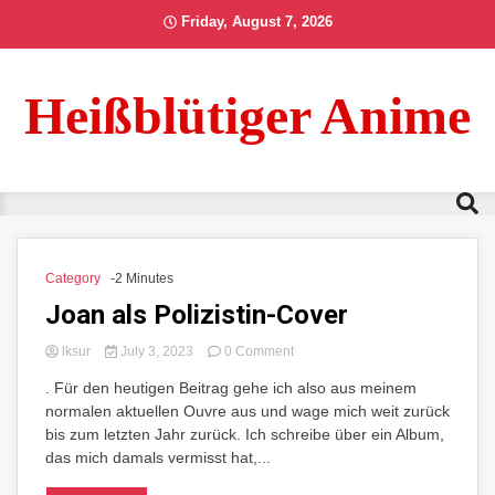
Skip
Friday, August 7, 2026
to
content
Heißblütiger Anime
Category
-2 Minutes
Joan als Polizistin-Cover
on
lksur
July 3, 2023
0 Comment
Joan
. Für den heutigen Beitrag gehe ich also aus meinem
als
normalen aktuellen Ouvre aus und wage mich weit zurück
Polizistin-
Cover
bis zum letzten Jahr zurück. Ich schreibe über ein Album,
das mich damals vermisst hat,...