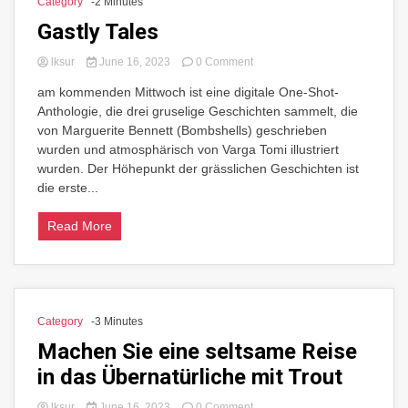
Category
-2 Minutes
Gastly Tales
on
lksur
June 16, 2023
0 Comment
Gastly
am kommenden Mittwoch ist eine digitale One-Shot-
Tales
Anthologie, die drei gruselige Geschichten sammelt, die
von Marguerite Bennett (Bombshells) geschrieben
wurden und atmosphärisch von Varga Tomi illustriert
wurden. Der Höhepunkt der grässlichen Geschichten ist
die erste...
Read More
Category
-3 Minutes
Machen Sie eine seltsame Reise
in das Übernatürliche mit Trout
on
lksur
June 16, 2023
0 Comment