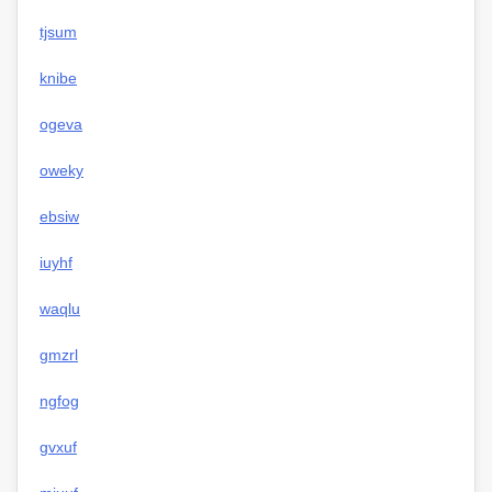
tjsum
knibe
ogeva
oweky
ebsiw
iuyhf
waqlu
gmzrl
ngfog
gvxuf