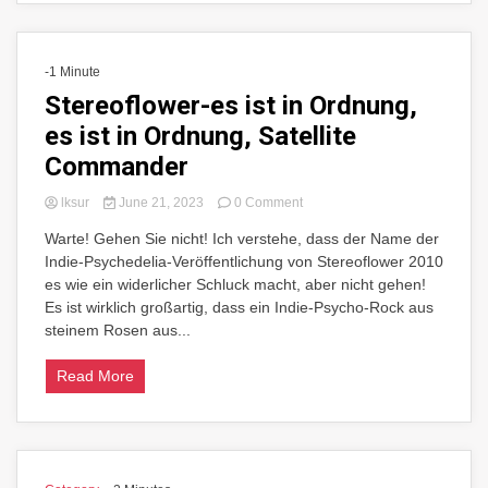
-1 Minute
Stereoflower-es ist in Ordnung,
es ist in Ordnung, Satellite
Commander
on
lksur
June 21, 2023
0 Comment
Stereoflower-
Warte! Gehen Sie nicht! Ich verstehe, dass der Name der
es
Indie-Psychedelia-Veröffentlichung von Stereoflower 2010
ist
in
es wie ein widerlicher Schluck macht, aber nicht gehen!
Ordnung,
Es ist wirklich großartig, dass ein Indie-Psycho-Rock aus
es
steinem Rosen aus...
ist
in
Read More
Ordnung,
Satellite
Commander