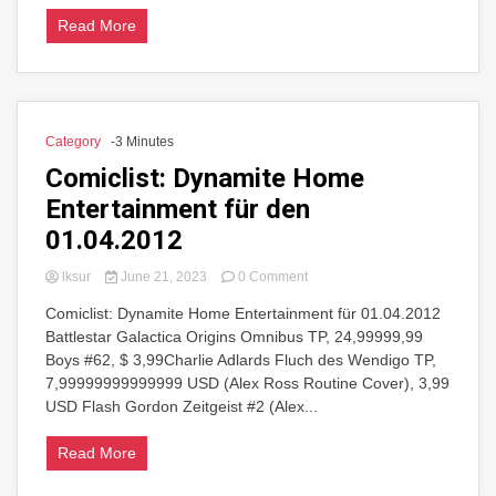
Read More
Category
-3 Minutes
Comiclist: Dynamite Home
Entertainment für den
01.04.2012
on
lksur
June 21, 2023
0 Comment
Comiclist:
Comiclist: Dynamite Home Entertainment für 01.04.2012
Dynamite
Battlestar Galactica Origins Omnibus TP, 24,99999,99
Home
Entertainment
Boys #62, $ 3,99Charlie Adlards Fluch des Wendigo TP,
für
7,99999999999999 USD (Alex Ross Routine Cover), 3,99
den
USD Flash Gordon Zeitgeist #2 (Alex...
01.04.2012
Read More