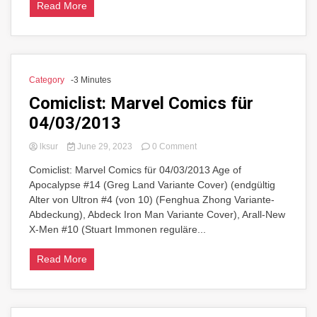
Read More
Category
-3 Minutes
Comiclist: Marvel Comics für
04/03/2013
on
lksur
June 29, 2023
0 Comment
Comiclist:
Comiclist: Marvel Comics für 04/03/2013 Age of
Marvel
Apocalypse #14 (Greg Land Variante Cover) (endgültig
Comics
für
Alter von Ultron #4 (von 10) (Fenghua Zhong Variante-
04/03/2013
Abdeckung), Abdeck Iron Man Variante Cover), Arall-New
X-Men #10 (Stuart Immonen reguläre...
Read More