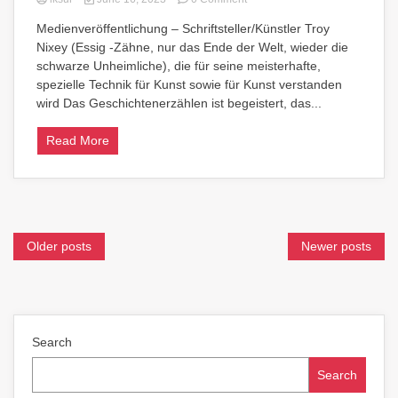
Machen
Medienveröffentlichung – Schriftsteller/Künstler Troy
Sie
Nixey (Essig -Zähne, nur das Ende der Welt, wieder die
eine
seltsame
schwarze Unheimliche), die für seine meisterhafte,
Reise
spezielle Technik für Kunst sowie für Kunst verstanden
in
wird Das Geschichtenerzählen ist begeistert, das...
das
Übernatürliche
Read More
mit
Trout
Posts
Older posts
Newer posts
navigation
Search
Search