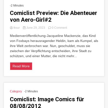
-2 Minutes
Comiclist Preview: Die Abenteuer
von Aero-Girl#2
on
lksur
June 29, 2023
0 Comment
Comiclist
Medienveröffentlichung-Jacqueline Mackenzie, das Kind
Preview:
von Foxbays herausragender Heldin, kam als Kumpel, als
Die
Abenteuer
ihre Welt zerbrochen war. Nun, geschuldet, muss sie
von
zwischen der Verpflichtung entscheiden, ihre Stadt zu
Aero-
schützen, und einer Mutter, die nicht mehr...
Girl#2
Read More
Category
-2 Minutes
Comiclist: Image Comics für
08/08/2012