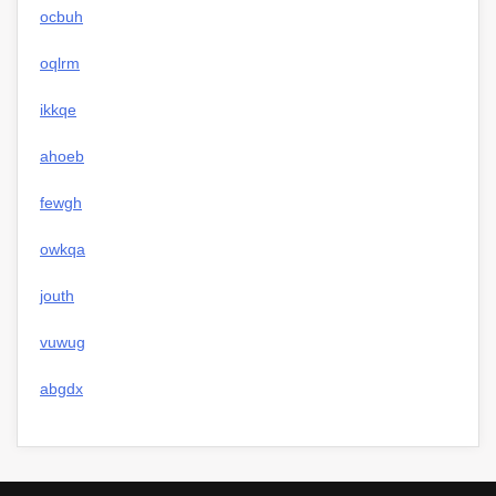
ocbuh
oqlrm
ikkqe
ahoeb
fewgh
owkqa
jouth
vuwug
abgdx