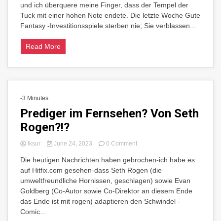
und ich überquere meine Finger, dass der Tempel der
Season
Finale:
Tuck mit einer hohen Note endete. Die letzte Woche Gute
7/1
Fantasy -Investitionsspiele sterben nie; Sie verblassen...
Read More
-3 Minutes
Prediger im Fernsehen? Von Seth
Rogen?!?
on
lksur
June 24, 2023
0 Comment
Prediger
Die heutigen Nachrichten haben gebrochen-ich habe es
im
auf Hitfix.com gesehen-dass Seth Rogen (die
Fernsehen?
Von
umweltfreundliche Hornissen, geschlagen) sowie Evan
Seth
Goldberg (Co-Autor sowie Co-Direktor an diesem Ende
Rogen?!?
das Ende ist mit rogen) adaptieren den Schwindel -
Comic...