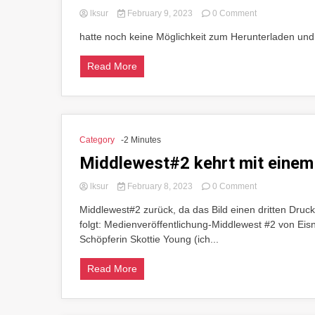
on
lksur
February 9, 2023
0 Comment
Ich
hatte noch keine Möglichkeit zum Herunterladen und
werde
dies
auf
Read More
Sichtweite
veröffentlichen,
ungehörter
Category
-2 Minutes
Middlewest#2 kehrt mit einem
on
lksur
February 8, 2023
0 Comment
Middlewest#2
Middlewest#2 zurück, da das Bild einen dritten Druc
kehrt
folgt: Medienveröffentlichung-Middlewest #2 von Eis
mit
einem
Schöpferin Skottie Young (ich...
bedeutsamen
dritten
Read More
Druck