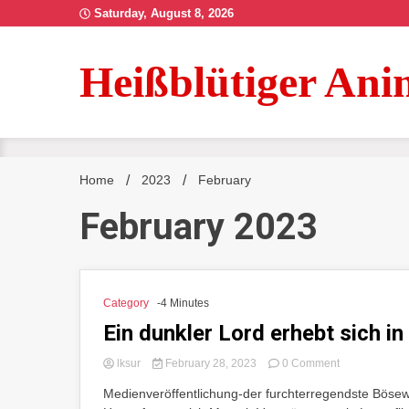
Skip
Saturday, August 8, 2026
to
content
Heißblütiger Ani
Home
2023
February
February 2023
Category
-4 Minutes
Ein dunkler Lord erhebt sich i
on
lksur
February 28, 2023
0 Comment
Ein
Medienveröffentlichung-der furchterregendste Bösewi
dunkler