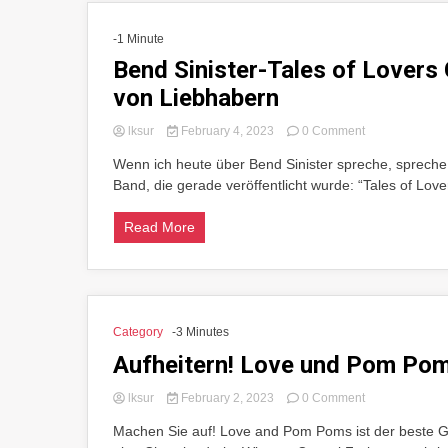
-1 Minute
Bend Sinister-Tales of Lovers
von Liebhabern
on
lksur
February 4, 2023
0 Comment
Bend
Wenn ich heute über Bend Sinister spreche, spreche i
Sinister-
Band, die gerade veröffentlicht wurde: “Tales of Lover
Tales
of
Lovers
Read More
Geschichten
von
Brüdern,
Geschichten
von
Liebhabern
Category
-3 Minutes
Aufheitern! Love und Pom Po
on
lksur
February 2, 2023
0 Comment
Aufheitern!
Machen Sie auf! Love and Pom Poms ist der beste Gra
Love