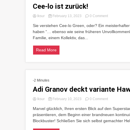
Cee-lo ist zurück!
on
lksur
February 13, 2023
0 Comment
Cee-
Sie verstehen Cee-lo Green, oder? Ein meisterhafter
lo
haben “… ebenso wie seine früheren Unvollkommenh
ist
zurück!
Familie, einem Kollektiv, das...
Read More
-2 Minutes
Adi Granov deckt variante Ha
on
lksur
February 10, 2023
0 Comment
Adi
Marvel glücklich, Ihren ersten Blick auf den Supers
Granov
präsentieren, dem Beginn einer brandneuen kontinui
deckt
variante
Blockbuster! Schließen Sie sich selbst gemachter Hel
Hawkeye#1