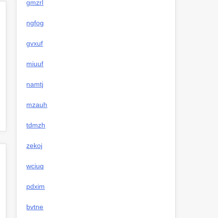
gmzrl
ngfog
gvxuf
miuuf
namtj
mzauh
tdmzh
zekoj
wciuq
pdxim
bvtne