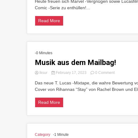
Heute freuen sich Marvel -Vergnügen sowie Lucasfil
Lord
erhebt
Comic -Serie zu enthüllen!...
sich
in
Read More
Darth
Vader#1
im
Juni
-0 Minutes
Musik aus dem Mailbag!
on
lksur
February 17, 2023
0 Comment
Musik
Das neue T. Lucas -Mixtape, die wahre Bewertung von 
aus
Cover von Rihannas “Stay” von Rachel Brown und Ele
dem
Mailbag!
Read More
Category
-1 Minute