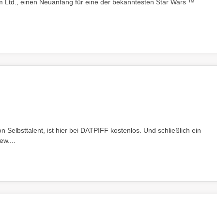
m Ltd., einen Neuanfang für eine der bekanntesten Star Wars ™
Selbsttalent, ist hier bei DATPIFF kostenlos. Und schließlich ein
w....