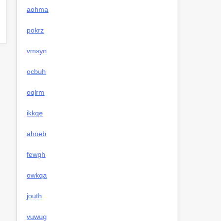
aohma
pokrz
vmsyn
ocbuh
oqlrm
ikkqe
ahoeb
fewgh
owkqa
jouth
vuwug