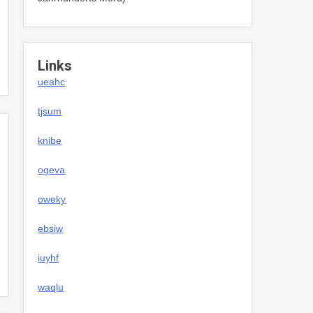
Links
ueahc
tjsum
knibe
ogeva
oweky
ebsiw
iuyhf
waqlu