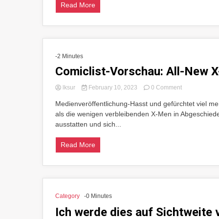
Read More
-2 Minutes
Comiclist-Vorschau: All-New
on
lksur
February 10, 2023
0 Comment
Comiclist-
Medienveröffentlichung-Hasst und gefürchtet viel mehr
Vorschau:
als die wenigen verbleibenden X-Men in Abgeschiede
All-
New
ausstatten und sich...
X-
Men#1
Read More
Category
-0 Minutes
Ich werde dies auf Sichtweite 