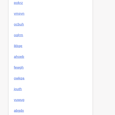
pokrz
vmsyn
ocbuh
oqlrm
ikkqe
ahoeb
fewgh
owkqa
jouth
vuwug
abgdx