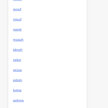
gvxuf
miuuf
namtj
mzauh
tdmzh
zekoj
wciuq
pdxim
bvtne
aohma