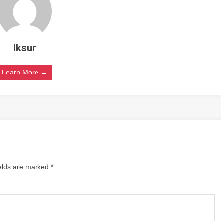
lksur
Learn More →
ields are marked
*