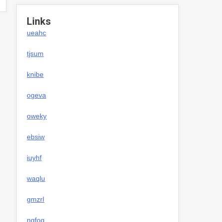
Links
ueahc
tjsum
knibe
ogeva
oweky
ebsiw
iuyhf
waqlu
gmzrl
ngfog