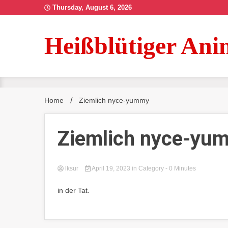
Skip
Thursday, August 6, 2026
to
content
Heißblütiger Ani
Home
Ziemlich nyce-yummy
Ziemlich nyce-yu
lksur
April 19, 2023
in
Category
- 0 Minutes
in der Tat.