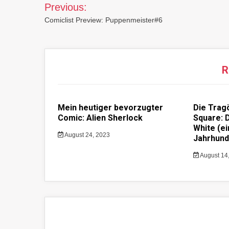
Post
Previous:
navigation
Comiclist Preview: Puppenmeister#6
R
Mein heutiger bevorzugter
Die Trag
Comic: Alien Sherlock
Square: 
White (e
August 24, 2023
Jahrhund
August 14