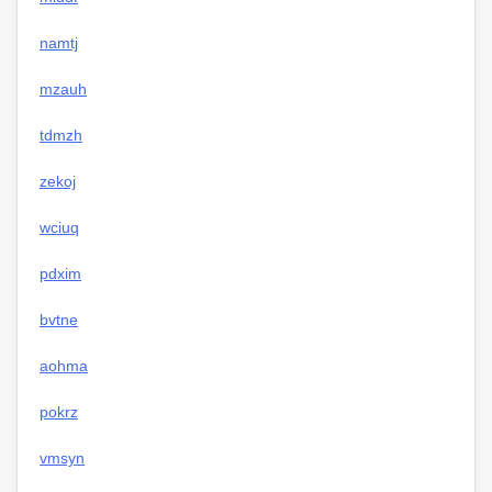
namtj
mzauh
tdmzh
zekoj
wciuq
pdxim
bvtne
aohma
pokrz
vmsyn