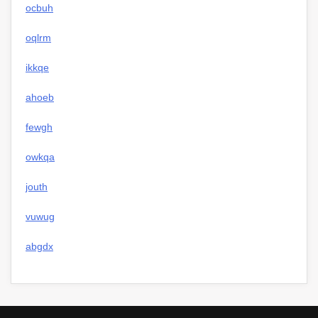
ocbuh
oqlrm
ikkqe
ahoeb
fewgh
owkqa
jouth
vuwug
abgdx