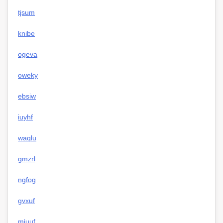
tjsum
knibe
ogeva
oweky
ebsiw
iuyhf
waqlu
gmzrl
ngfog
gvxuf
miuuf