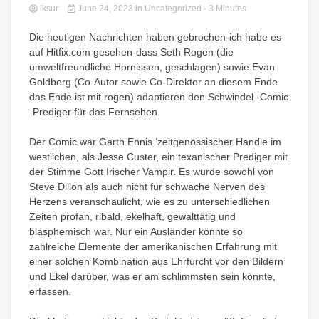
lksur
June 24, 2023
in Uncategorized
- 3 Minutes
Die heutigen Nachrichten haben gebrochen-ich habe es
auf Hitfix.com gesehen-dass Seth Rogen (die
umweltfreundliche Hornissen, geschlagen) sowie Evan
Goldberg (Co-Autor sowie Co-Direktor an diesem Ende
das Ende ist mit rogen) adaptieren den Schwindel -Comic
-Prediger für das Fernsehen.
Der Comic war Garth Ennis ‘zeitgenössischer Handle im
westlichen, als Jesse Custer, ein texanischer Prediger mit
der Stimme Gott Irischer Vampir. Es wurde sowohl von
Steve Dillon als auch nicht für schwache Nerven des
Herzens veranschaulicht, wie es zu unterschiedlichen
Zeiten profan, ribald, ekelhaft, gewalttätig und
blasphemisch war. Nur ein Ausländer könnte so
zahlreiche Elemente der amerikanischen Erfahrung mit
einer solchen Kombination aus Ehrfurcht vor den Bildern
und Ekel darüber, was er am schlimmsten sein könnte,
erfassen.