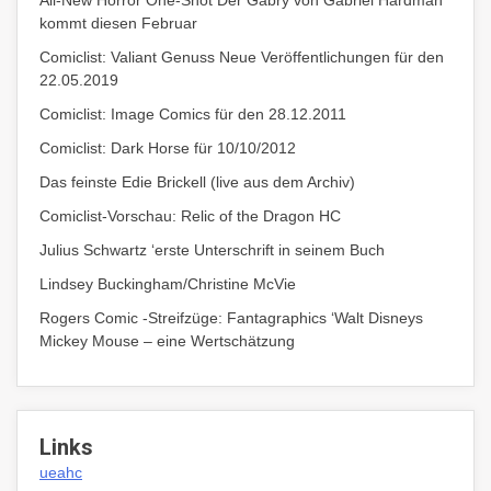
All-New Horror One-Shot Der Gabry von Gabriel Hardman
kommt diesen Februar
Comiclist: Valiant Genuss Neue Veröffentlichungen für den
22.05.2019
Comiclist: Image Comics für den 28.12.2011
Comiclist: Dark Horse für 10/10/2012
Das feinste Edie Brickell (live aus dem Archiv)
Comiclist-Vorschau: Relic of the Dragon HC
Julius Schwartz ‘erste Unterschrift in seinem Buch
Lindsey Buckingham/Christine McVie
Rogers Comic -Streifzüge: Fantagraphics ‘Walt Disneys
Mickey Mouse – eine Wertschätzung
Links
ueahc