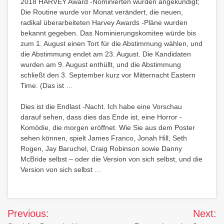
2018 HARVEY Award -Nominierten wurden angekündigt;
Die Routine wurde vor Monat verändert, die neuen,
radikal überarbeiteten Harvey Awards -Pläne wurden
bekannt gegeben. Das Nominierungskomitee würde bis
zum 1. August einen Tort für die Abstimmung wählen, und
die Abstimmung endet am 23. August. Die Kandidaten
wurden am 9. August enthüllt, und die Abstimmung
schließt den 3. September kurz vor Mitternacht Eastern
Time. (Das ist …
Dies ist die Endlast -Nacht. Ich habe eine Vorschau
darauf sehen, dass dies das Ende ist, eine Horror -
Komödie, die morgen eröffnet. Wie Sie aus dem Poster
sehen können, spielt James Franco, Jonah Hill, Seth
Rogen, Jay Baruchel, Craig Robinson sowie Danny
McBride selbst – oder die Version von sich selbst, und die
Version von sich selbst …
Post
Previous:
Next: