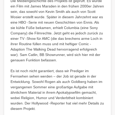
Die Mediengeschichte des Projekts ist geprüft. Es würde
ein Film mit James Marsden in den frühen 2000er Jahren
sein, das sowohl von Kevin Smith als auch von Scott
Mosier erstellt wurde. Später in diesem Jahrzehnt war es
eine HBO -Serie mit neuen Geschichten von Ennis. Als
sie kühle Füße bekamen, erhielt Columbia (eine Sony
Company) die Filmrechte. Jetzt geht es jedoch zurück zu
einer TV -Show für AMC (die das brechens arme Loch in
ihrer Routine füllen muss und mit heftiger Comic -
Adaption The Walking Dead hervorragend erfolgreich
war). Sam Catlin, BB Showrunner, wird sich hier mit der
genauen Funktion befassen.
Es ist noch nicht garantiert, dass wir Prediger im
Fernsehen sehen werden – der Job ist gerade in der
Entwicklung. Sowohl Rogen als auch Goldberg haben im
vergangenen Sommer eine großartige Aufgabe mit
ähnlichem Material in ihrem Apokalypsefilm gemacht,
wobei Religion, Humor und Verderbtheit kombiniert
wurden. Der Hollywood -Reporter hat viel mehr Details zu
diesem Projekt.