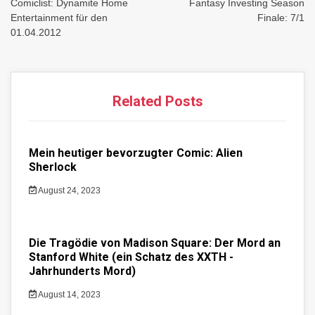
navigation
Comiclist: Dynamite Home
Fantasy Investing Season
Entertainment für den
Finale: 7/1
01.04.2012
Related Posts
Mein heutiger bevorzugter Comic: Alien
Sherlock
August 24, 2023
Die Tragödie von Madison Square: Der Mord an
Stanford White (ein Schatz des XXTH -
Jahrhunderts Mord)
August 14, 2023